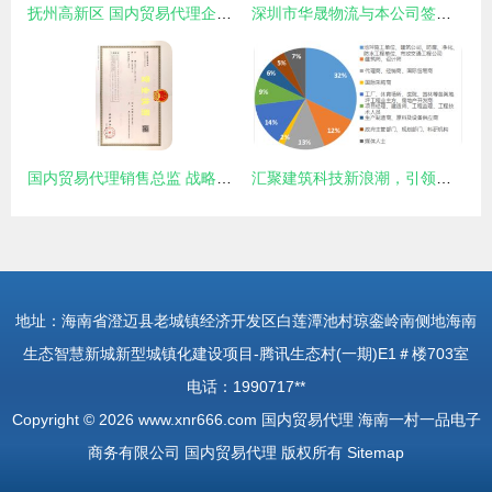
抚州高新区 国内贸易代理企业风采录
深圳市华晟物流与本公司签订国内贸易代理营销推广项目合作协议
国内贸易代理销售总监 战略规划与团队管理的双引擎
汇聚建筑科技新浪潮，引领行业变革新篇章——第七届中国国际建筑工程新技术、新材料、新工艺及新装备博览会国内贸易代理深度解析
地址：海南省澄迈县老城镇经济开发区白莲潭池村琼銮岭南侧地海南
生态智慧新城新型城镇化建设项目-腾讯生态村(一期)E1＃楼703室
电话：1990717**
Copyright © 2026
www.xnr666.com
国内贸易代理
海南一村一品电子
商务有限公司
国内贸易代理
版权所有
Sitemap